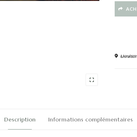
étoile
ACH
Stella
quantité
Livraiso
AJOUTER À
Description
Informations complémentaires