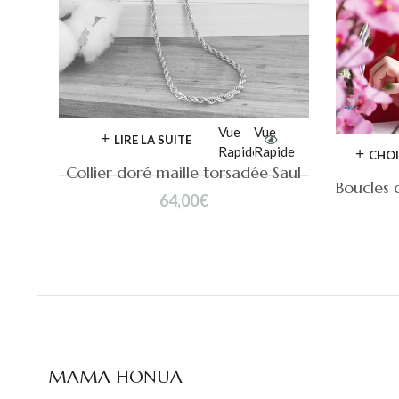
Vue
Vue
LIRE LA SUITE
Rapide
Rapide
CHOI
Collier doré maille torsadée Saul
64,00
€
MAMA HONUA