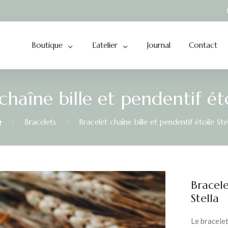
Boutique
L’atelier
Journal
Contact
chaîne bille et pendentif éto
Bracelets
Bracelet chaîne bille et pendentif étoile Ste
Bracele
Stella
Le bracele