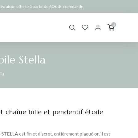
Livraison offerte à partir de 60€ de commande
0
ile Stella
lla
t chaîne bille et pendentif étoile
t
STELLA
est fin et discret, entièrement plaqué or, il est