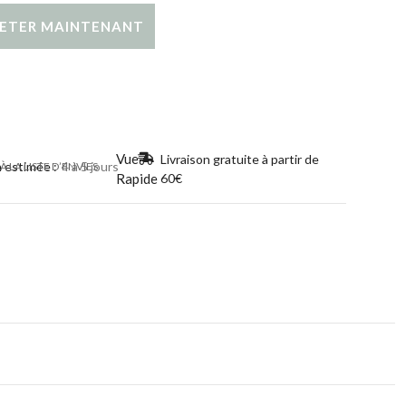
ETER MAINTENANT
Vue
Livraison gratuite à partir de
n estimée :
4 à 5 jours
 LA LISTE D’ENVIES
Rapide
60€