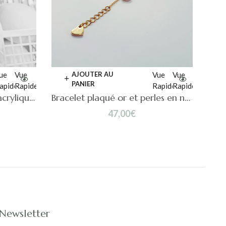
ue
Vue
AJOUTER AU
Vue
Vue
PANIER
apide
Rapide
Rapide
Rapide
Bracelet donut en perles acryliques colorées TIPSY
Bracelet plaqué or et perles en nacre Blues
47,00
€
Newsletter