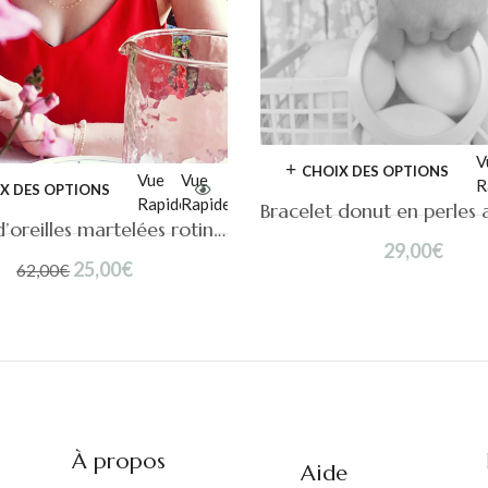
V
CHOIX DES OPTIONS
Vue
Vue
R
X DES OPTIONS
Rapide
Rapide
Boucles d’oreilles martelées rotin et tissu Andrea
29,00
€
Le
Le
25,00
€
62,00
€
prix
prix
initial
actuel
était :
est :
62,00€.
25,00€.
À propos
Aide