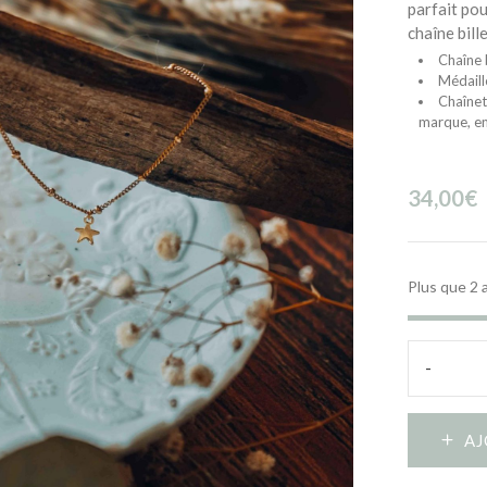
parfait pou
chaîne bill
Chaîne b
Médaill
Chaînet
marque, en
34,00
€
Plus que 2 
-
Bracelet
chaîne
bille
AJ
et
pendentif