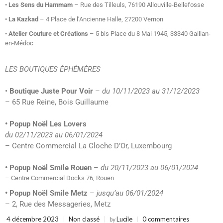
•
Les Sens du Hammam
– Rue des Tilleuls, 76190 Allouville-Bellefosse
•
La Kazkad
– 4 Place de l’Ancienne Halle, 27200 Vernon
•
Atelier Couture et Créations
– 5 bis Place du 8 Mai 1945, 33340 Gaillan-
en-Médoc
LES BOUTIQUES ÉPHÉMÈRES
•
Boutique Juste Pour Voir
–
du 10/11/2023 au 31/12/2023
– 65 Rue Reine, Bois Guillaume
• Popup Noël Les Lovers
du 02/11/2023 au 06/01/2024
– Centre Commercial La Cloche D’Or, Luxembourg
• Popup Noël Smile Rouen
–
du 20/11/2023 au 06/01/2024
– Centre Commercial Docks 76, Rouen
• Popup Noël Smile Metz
–
jusqu’au 06/01/2024
– 2, Rue des Messageries, Metz
4 décembre 2023
Non classé
Lucile
0 commentaires
by