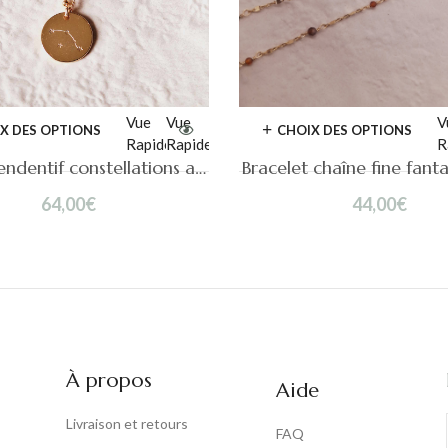
Vue
Vue
V
X DES OPTIONS
CHOIX DES OPTIONS
Rapide
Rapide
R
Collier pendentif constellations astrologiques Astra
Bracelet chaîne fine fant
64,00
€
44,00
€
À propos
Aide
Livraison et retours
FAQ