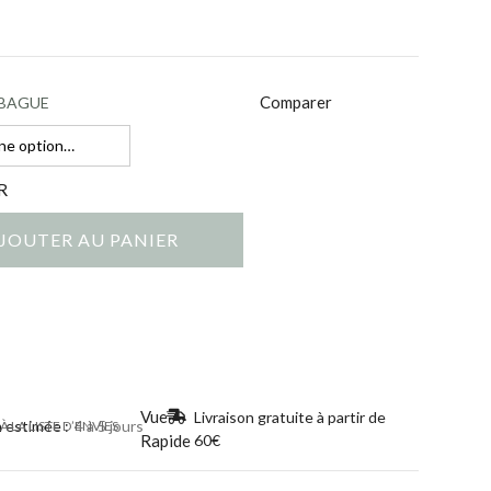
Comparer
 BAGUE
R
JOUTER AU PANIER
Vue
Livraison gratuite à partir de
n estimée :
4 à 5 jours
 LA LISTE D’ENVIES
Rapide
60€