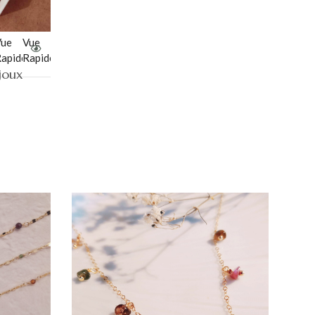
ue
Vue
apide
Rapide
joux