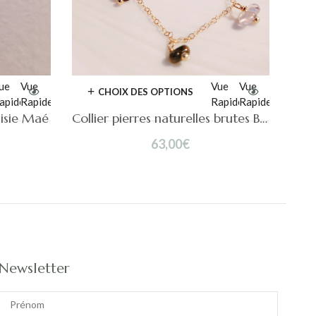
ue
Vue
Vue
Vue
CHOIX DES OPTIONS
apide
Rapide
Rapide
Rapide
aisie Maé
Collier pierres naturelles brutes Betty
63,00
€
Newsletter