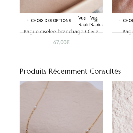
Vue
Vue
CHOIX DES OPTIONS
CHOI
Rapide
Rapide
Bague ciselée branchage Olivia
Bagu
67,00
€
Produits Récemment Consultés