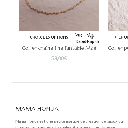
Vue
Vue
CHOIX DES OPTIONS
CHOI
Rapide
Rapide
Collier chaîne fine fantaisie Maé
53,00
€
MAMA HONUA
Mama Honua est une petite marque de création de bijoux qui
mixe les techniques artisanales. Au programme : finesse,