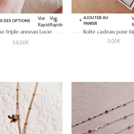
Vue
Vue
AJOUTER AU
V
X DES OPTIONS
PANIER
Rapide
Rapide
R
e triple anneau Lucie
Boîte cadeau pour bi
3,00
€
54,00
€