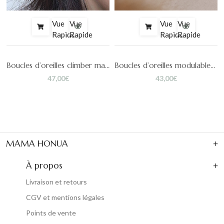
Vue
Vue
Vue
Vue
Rapide
Rapide
Rapide
Rapide
saïs
Boucles d’oreilles climber martelés dorés GRIGRI
Boucles d’oreilles modulables Jeanne
47,00
€
43,00
€
MAMA HONUA
À propos
Livraison et retours
CGV et mentions légales
Points de vente