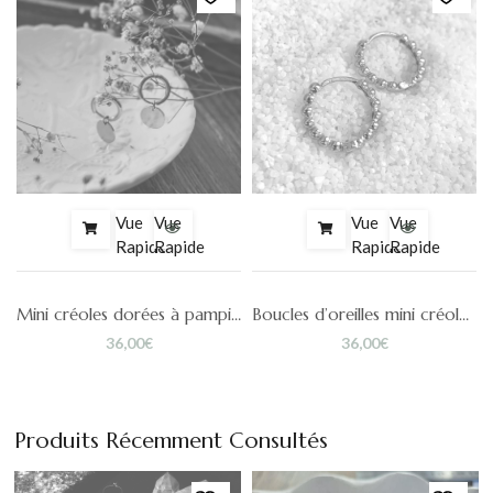
Vue
Vue
Vue
Vue
Rapide
Rapide
Rapide
Rapide
Mini créoles dorées à pampilles Sarah
Boucles d’oreilles mini créoles ciselées HERU
36,00
€
36,00
€
Produits Récemment Consultés