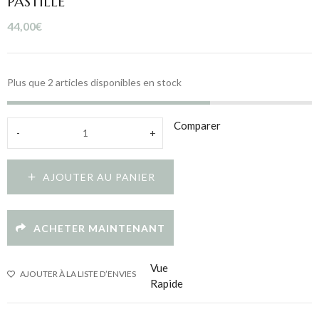
PASTILLE
44,00
€
Plus que 2 articles disponibles en stock
Comparer
-
+
Boucles
d'oreilles
rondes
AJOUTER AU PANIER
martelées
dorées
PASTILLE
ACHETER MAINTENANT
quantité
Vue
AJOUTER À LA LISTE D’ENVIES
Rapide