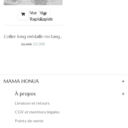
Vue
Vue
Rapide
Rapide
Collier long médaille rectangle martelée Coco
Le
Le
25,00
€
52,00
€
prix
prix
initial
actuel
était :
est :
52,00€.
25,00€.
MAMA HONUA
À propos
Livraison et retours
CGV et mentions légales
Points de vente