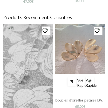
34,00
€
47,00
€
Produits Récemment Consultés
-52%
Vue
Vue
Rapide
Rapide
 Laura
Boucles d’oreilles pétales DAPHNÉ
65,00
€