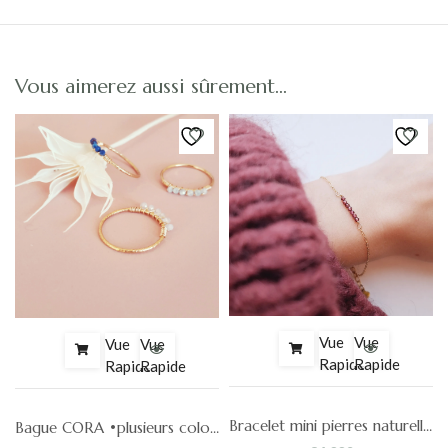
Vous aimerez aussi sûrement…
Vue
Vue
Vue
Vue
Rapide
Rapide
Rapide
Rapide
relles colorées Norah
Bracelet mini pierres naturelles colorées Norah
Bague CORA •plusieurs coloris•