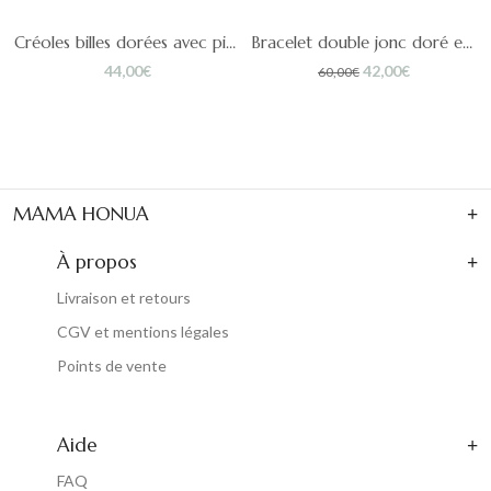
elées unité
Créoles billes dorées avec pierres naturelles Anaïs
Bracelet double jonc doré et onyx Lena
Le
Le
44,00
€
42,00
€
60,00
€
prix
prix
initial
actuel
était :
est :
60,00€.
42,00€.
MAMA HONUA
À propos
Livraison et retours
CGV et mentions légales
Points de vente
Aide
FAQ