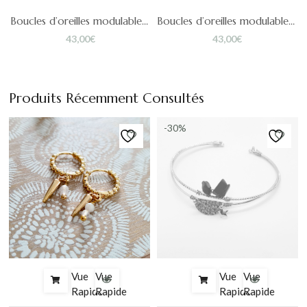
 Norah
Boucles d’oreilles modulables Jeanne – Nacre
Boucles d’oreilles modulables Maé
43,00
€
43,00
€
Produits Récemment Consultés
-30%
Vue
Vue
Vue
Vue
Rapide
Rapide
Rapide
Rapide